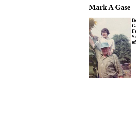
Mark A Gase
B
G
F
Su
of